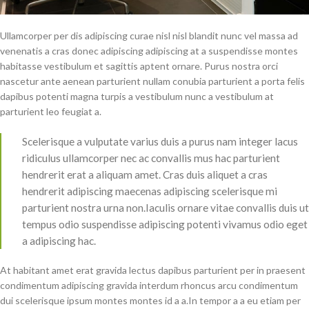
Ullamcorper per dis adipiscing curae nisl nisl blandit nunc vel massa ad
venenatis a cras donec adipiscing adipiscing at a suspendisse montes
habitasse vestibulum et sagittis aptent ornare. Purus nostra orci
nascetur ante aenean parturient nullam conubia parturient a porta felis
dapibus potenti magna turpis a vestibulum nunc a vestibulum at
parturient leo feugiat a.
Scelerisque a vulputate varius duis a purus nam integer lacus
ridiculus ullamcorper nec ac convallis mus hac parturient
hendrerit erat a aliquam amet. Cras duis aliquet a cras
hendrerit adipiscing maecenas adipiscing scelerisque mi
parturient nostra urna non.Iaculis ornare vitae convallis duis ut
tempus odio suspendisse adipiscing potenti vivamus odio eget
a adipiscing hac.
At habitant amet erat gravida lectus dapibus parturient per in praesent
condimentum adipiscing gravida interdum rhoncus arcu condimentum
dui scelerisque ipsum montes montes id a a.In tempor a a eu etiam per