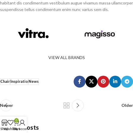
habitant dis condimentum vestibulum augue vivamus massa ullamcorper
suspendisse tellus condimentum enim nunc varius sem dis.
VIEW ALL BRANDS
Chair
Inspiratio
News
Newer
Older
0
Related Posts
Shop
Wishlist
Cart
My account