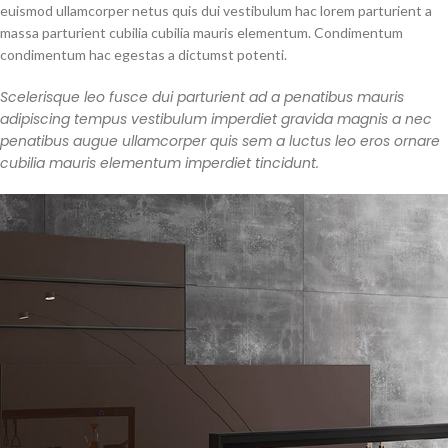
euismod ullamcorper netus quis dui vestibulum hac lorem parturient a
massa parturient cubilia cubilia mauris elementum. Condimentum
condimentum hac egestas a dictumst potenti.
Scelerisque leo fusce dui parturient ad a penatibus mauris
adipiscing tempus vestibulum imperdiet gravida magnis a nec
penatibus augue ullamcorper quis sem a luctus leo eros ornare
cubilia mauris elementum imperdiet tincidunt.