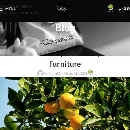
Skip to navigation
0
MENU
د.م.
0.0
Skip to main content
Blog
Home
Inspiration
INSPIRATION
Minimalist Japanese-inspired
furniture
0
Hicham
On 26 août 2021