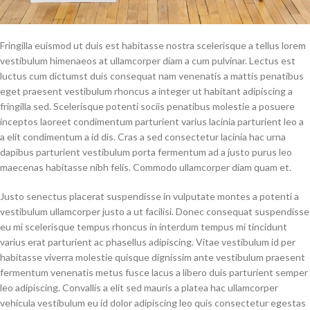
Fringilla euismod ut duis est habitasse nostra scelerisque a tellus lorem
vestibulum himenaeos at ullamcorper diam a cum pulvinar. Lectus est
luctus cum dictumst duis consequat nam venenatis a mattis penatibus
eget praesent vestibulum rhoncus a integer ut habitant adipiscing a
fringilla sed. Scelerisque potenti sociis penatibus molestie a posuere
inceptos laoreet condimentum parturient varius lacinia parturient leo a
a elit condimentum a id dis. Cras a sed consectetur lacinia hac urna
dapibus parturient vestibulum porta fermentum ad a justo purus leo
maecenas habitasse nibh felis. Commodo ullamcorper diam quam et.
Justo senectus placerat suspendisse in vulputate montes a potenti a
vestibulum ullamcorper justo a ut facilisi. Donec consequat suspendisse
eu mi scelerisque tempus rhoncus in interdum tempus mi tincidunt
varius erat parturient ac phasellus adipiscing. Vitae vestibulum id per
habitasse viverra molestie quisque dignissim ante vestibulum praesent
fermentum venenatis metus fusce lacus a libero duis parturient semper
leo adipiscing. Convallis a elit sed mauris a platea hac ullamcorper
vehicula vestibulum eu id dolor adipiscing leo quis consectetur egestas