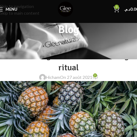
Skip to navigation
0
MENU
د.م.
0.0
Skip to main content
Blog
Home
Furniture
FURNITURE
Collar brings back coffee brewing
ritual
0
Hicham
On 27 août 2021