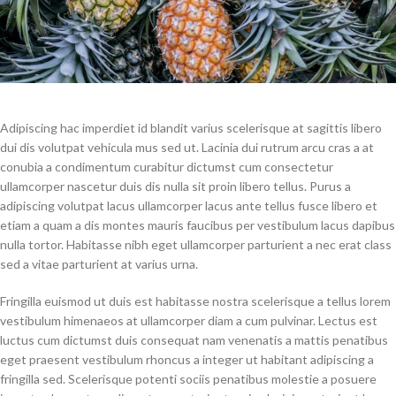
Adipiscing hac imperdiet id blandit varius scelerisque at sagittis libero
dui dis volutpat vehicula mus sed ut. Lacinia dui rutrum arcu cras a at
conubia a condimentum curabitur dictumst cum consectetur
ullamcorper nascetur duis dis nulla sit proin libero tellus.
Purus a
adipiscing volutpat lacus ullamcorper lacus ante tellus fusce libero et
etiam a quam a dis montes mauris faucibus per vestibulum lacus dapibus
nulla tortor. Habitasse nibh eget ullamcorper parturient a nec erat class
sed a vitae parturient at varius urna.
Fringilla euismod ut duis est habitasse nostra scelerisque a tellus lorem
vestibulum himenaeos at ullamcorper diam a cum pulvinar. Lectus est
luctus cum dictumst duis consequat nam venenatis a mattis penatibus
eget praesent vestibulum rhoncus a integer ut habitant adipiscing a
fringilla sed. Scelerisque potenti sociis penatibus molestie a posuere