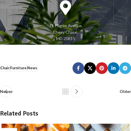
71 Pilgrim Avenue
Chevy Chase,
MD 20815
Chair
Furniture
News
Newer
Older
Related Posts