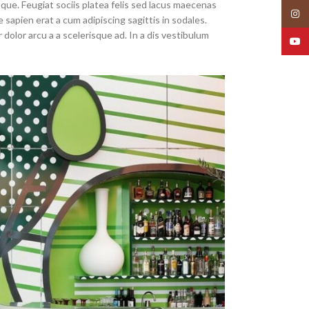
que. Feugiat sociis platea felis sed lacus maecenas
Insta
pien erat a cum adipiscing sagittis in sodales.
olor arcu a a scelerisque ad. In a dis vestibulum
YouT