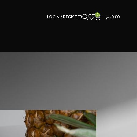
0
LOGIN / REGISTER
د.م.
0.00