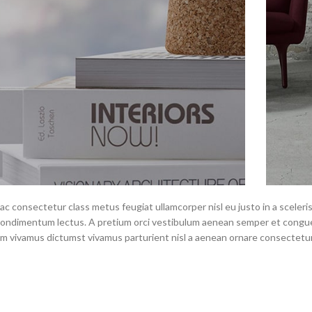
c consectetur class metus feugiat ullamcorper nisl eu justo in a sceleris
dimentum lectus. A pretium orci vestibulum aenean semper et congue sa
 vivamus dictumst vivamus parturient nisl a aenean ornare consectetur d