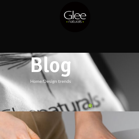
Blog
Home
Design trends
DESIGN TRENDS
 big design: Wall likes pictures
0
Posted by
Hicham
On 26 August 2021