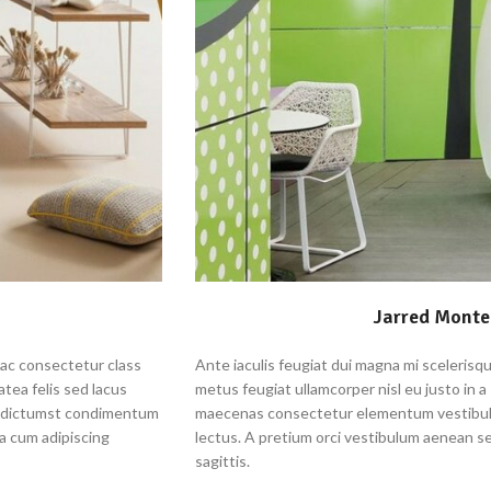
Jarred Monte 
hac consectetur class
Ante iaculis feugiat dui magna mi sceleris
atea felis sed lacus
metus feugiat ullamcorper nisl eu justo in a 
n dictumst condimentum
maecenas consectetur elementum vestibul
a cum adipiscing
lectus. A pretium orci vestibulum aenean s
sagittis.