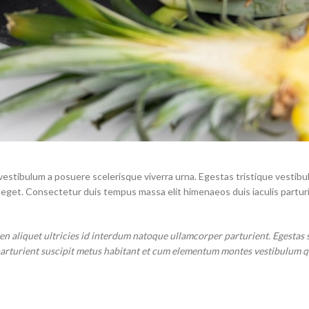
t vestibulum a posuere scelerisque viverra urna. Egestas tristique vestib
eget. Consectetur duis tempus massa elit himenaeos duis iaculis partur
 aliquet ultricies id interdum natoque ullamcorper parturient. Egestas 
s parturient suscipit metus habitant et cum elementum montes vestibulum 