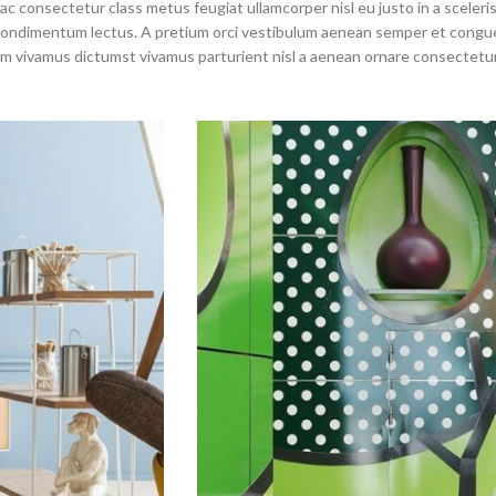
c consectetur class metus feugiat ullamcorper nisl eu justo in a sceleris
dimentum lectus. A pretium orci vestibulum aenean semper et congue sa
 vivamus dictumst vivamus parturient nisl a aenean ornare consectetur d