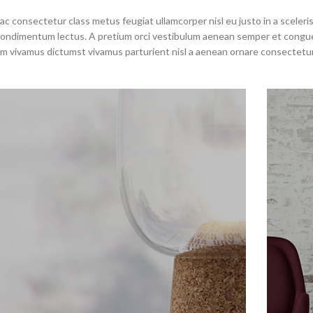
c consectetur class metus feugiat ullamcorper nisl eu justo in a sceleris
dimentum lectus. A pretium orci vestibulum aenean semper et congue sa
 vivamus dictumst vivamus parturient nisl a aenean ornare consectetur d