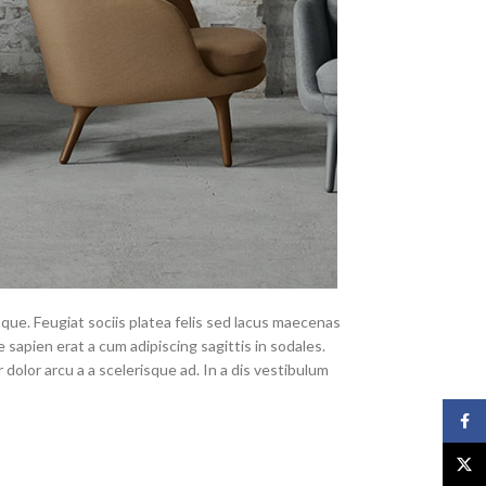
que. Feugiat sociis platea felis sed lacus maecenas
pien erat a cum adipiscing sagittis in sodales.
olor arcu a a scelerisque ad. In a dis vestibulum
Face
X